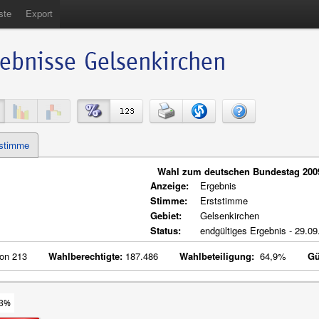
ste
Export
tstimme
Wahl zum deutschen Bundestag 2009
Anzeige:
Ergebnis
Stimme:
Erststimme
Gebiet:
Gelsenkirchen
Status:
endgültiges Ergebnis - 29.0
on 213
Wahlberechtigte:
187.486
Wahlbeteiligung:
64,9%
Gü
,3%