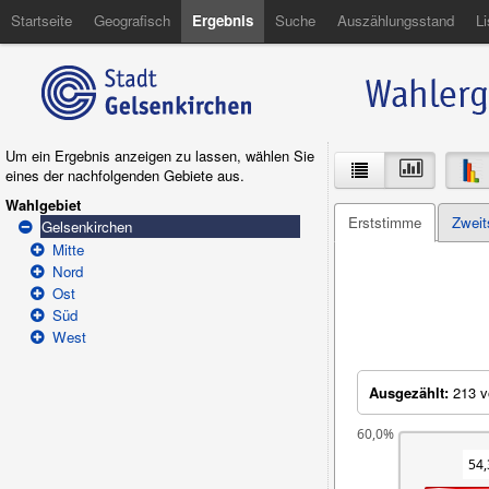
Startseite
Geografisch
Ergebnis
Suche
Auszählungsstand
Li
Um ein Ergebnis anzeigen zu lassen, wählen Sie
eines der nachfolgenden Gebiete aus.
Wahlgebiet
Erststimme
Zwei
Gelsenkirchen
Mitte
Nord
Ost
Süd
West
Ausgezählt:
213 v
60,0%
54