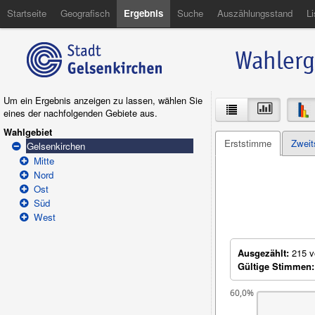
Startseite
Geografisch
Ergebnis
Suche
Auszählungsstand
Li
Um ein Ergebnis anzeigen zu lassen, wählen Sie
eines der nachfolgenden Gebiete aus.
Wahlgebiet
Erststimme
Zwei
Gelsenkirchen
Mitte
Nord
Ost
Süd
West
Ausgezählt:
215 v
Gültige Stimmen:
60,0%